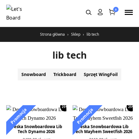
Przejdź
0
do
treści
Strona główna
›
Sklep
›
lib tech
lib tech
Snowboard
Trickboard
Sprzęt WingFoil
25%
25%
Deska Snowboardowa Lib
Deska Snowboardowa Lib
Tech Dynamo 2026
Tech Mayhem Sweetfish 2026