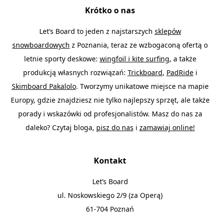
Krótko o nas
Let’s Board to jeden z najstarszych
sklepów
snowboardowych
z Poznania, teraz ze wzbogaconą ofertą o
letnie sporty deskowe:
wingfoil i kite surfing
, a także
produkcją własnych rozwiązań:
Trickboard
,
PadRide
i
Skimboard Pakalolo
. Tworzymy unikatowe miejsce na mapie
Europy, gdzie znajdziesz nie tylko najlepszy sprzęt, ale także
porady i wskazówki od profesjonalistów. Masz do nas za
daleko? Czytaj bloga,
pisz do nas
i
zamawiaj online!
Kontakt
Let’s Board
ul. Noskowskiego 2/9 (za Operą)
61-704 Poznań