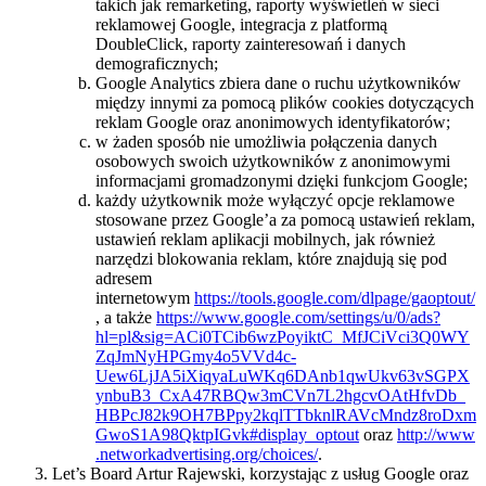
takich jak remarketing, raporty wyświetleń w sieci
reklamowej Google, integracja z platformą
DoubleClick, raporty zainteresowań i danych
demograficznych;
Google Analytics zbiera dane o ruchu użytkowników
między innymi za pomocą plików cookies dotyczących
reklam Google oraz anonimowych identyfikatorów;
w żaden sposób nie umożliwia połączenia danych
osobowych swoich użytkowników z anonimowymi
informacjami gromadzonymi dzięki funkcjom Google;
każdy użytkownik może wyłączyć opcje reklamowe
stosowane przez Google’a za pomocą ustawień reklam,
ustawień reklam aplikacji mobilnych, jak również
narzędzi blokowania reklam, które znajdują się pod
adresem
internetowym
https://tools.google.com/dlpage/gaoptout/
, a także
https://www.google.com/settings/u/0/ads?
hl=pl&sig=ACi0TCib6wzPoyiktC_MfJCiVci3Q0WY
ZqJmNyHPGmy4o5VVd4c-
Uew6LjJA5iXiqyaLuWKq6DAnb1qwUkv63vSGPX
ynbuB3_CxA47RBQw3mCVn7L2hgcvOAtHfvDb_
HBPcJ82k9OH7BPpy2kqlTTbknlRAVcMndz8roDxm
GwoS1A98QktpIGvk#display_optout
oraz
http://www
.networkadvertising.org/choices/
.
Let’s Board Artur Rajewski, korzystając z usług Google oraz