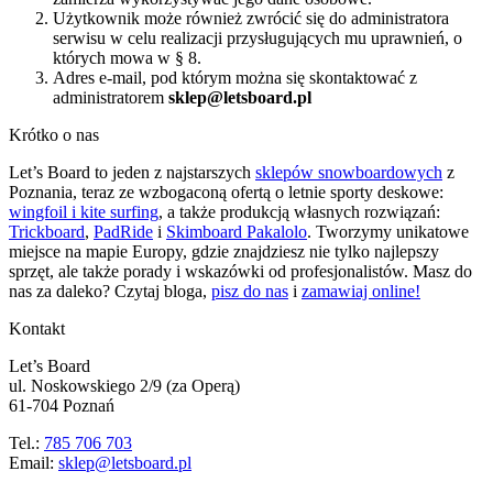
Użytkownik może również zwrócić się do administratora
serwisu w celu realizacji przysługujących mu uprawnień, o
których mowa w § 8.
Adres e-mail, pod którym można się skontaktować z
administratorem
sklep@letsboard.pl
Krótko o nas
Let’s Board to jeden z najstarszych
sklepów snowboardowych
z
Poznania, teraz ze wzbogaconą ofertą o letnie sporty deskowe:
wingfoil i kite surfing
, a także produkcją własnych rozwiązań:
Trickboard
,
PadRide
i
Skimboard Pakalolo
. Tworzymy unikatowe
miejsce na mapie Europy, gdzie znajdziesz nie tylko najlepszy
sprzęt, ale także porady i wskazówki od profesjonalistów. Masz do
nas za daleko? Czytaj bloga,
pisz do nas
i
zamawiaj online!
Kontakt
Let’s Board
ul. Noskowskiego 2/9 (za Operą)
61-704 Poznań
Tel.:
785 706 703
Email:
sklep@letsboard.pl