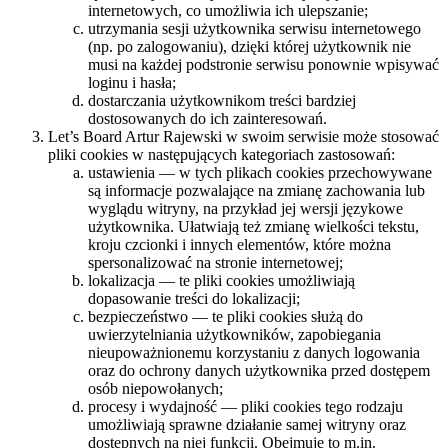
internetowych, co umożliwia ich ulepszanie;
utrzymania sesji użytkownika serwisu internetowego
(np. po zalogowaniu), dzięki której użytkownik nie
musi na każdej podstronie serwisu ponownie wpisywać
loginu i hasła;
dostarczania użytkownikom treści bardziej
dostosowanych do ich zainteresowań.
Let’s Board Artur Rajewski w swoim serwisie może stosować
pliki cookies w następujących kategoriach zastosowań:
ustawienia — w tych plikach cookies przechowywane
są informacje pozwalające na zmianę zachowania lub
wyglądu witryny, na przykład jej wersji językowe
użytkownika. Ułatwiają też zmianę wielkości tekstu,
kroju czcionki i innych elementów, które można
spersonalizować na stronie internetowej;
lokalizacja — te pliki cookies umożliwiają
dopasowanie treści do lokalizacji;
bezpieczeństwo — te pliki cookies służą do
uwierzytelniania użytkowników, zapobiegania
nieupoważnionemu korzystaniu z danych logowania
oraz do ochrony danych użytkownika przed dostępem
osób niepowołanych;
procesy i wydajność — pliki cookies tego rodzaju
umożliwiają sprawne działanie samej witryny oraz
dostępnych na niej funkcji. Obejmuje to m.in.