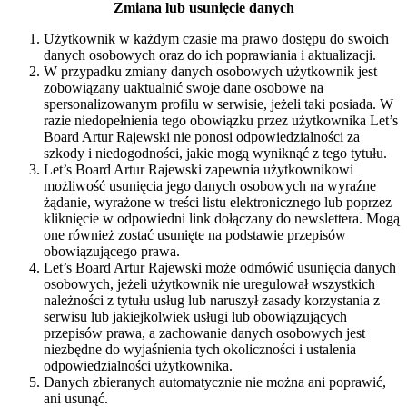
Zmiana lub usunięcie danych
Użytkownik w każdym czasie ma prawo dostępu do swoich
danych osobowych oraz do ich poprawiania i aktualizacji.
W przypadku zmiany danych osobowych użytkownik jest
zobowiązany uaktualnić swoje dane osobowe na
spersonalizowanym profilu w serwisie, jeżeli taki posiada. W
razie niedopełnienia tego obowiązku przez użytkownika Let’s
Board Artur Rajewski nie ponosi odpowiedzialności za
szkody i niedogodności, jakie mogą wyniknąć z tego tytułu.
Let’s Board Artur Rajewski zapewnia użytkownikowi
możliwość usunięcia jego danych osobowych na wyraźne
żądanie, wyrażone w treści listu elektronicznego lub poprzez
kliknięcie w odpowiedni link dołączany do newslettera. Mogą
one również zostać usunięte na podstawie przepisów
obowiązującego prawa.
Let’s Board Artur Rajewski może odmówić usunięcia danych
osobowych, jeżeli użytkownik nie uregulował wszystkich
należności z tytułu usług lub naruszył zasady korzystania z
serwisu lub jakiejkolwiek usługi lub obowiązujących
przepisów prawa, a zachowanie danych osobowych jest
niezbędne do wyjaśnienia tych okoliczności i ustalenia
odpowiedzialności użytkownika.
Danych zbieranych automatycznie nie można ani poprawić,
ani usunąć.