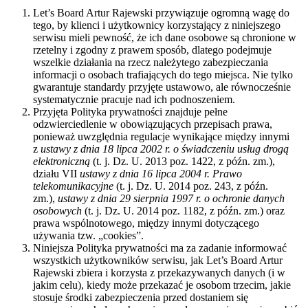
Let’s Board Artur Rajewski przywiązuje ogromną wagę do
tego, by klienci i użytkownicy korzystający z niniejszego
serwisu mieli pewność, że ich dane osobowe są chronione w
rzetelny i zgodny z prawem sposób, dlatego podejmuje
wszelkie działania na rzecz należytego zabezpieczania
informacji o osobach trafiających do tego miejsca. Nie tylko
gwarantuje standardy przyjęte ustawowo, ale równocześnie
systematycznie pracuje nad ich podnoszeniem.
Przyjęta Polityka prywatności znajduje pełne
odzwierciedlenie w obowiązujących przepisach prawa,
ponieważ uwzględnia regulacje wynikające między innymi
z
ustawy z dnia 18 lipca 2002 r. o świadczeniu usług drogą
elektroniczną
(t. j. Dz. U. 2013 poz. 1422, z późn. zm.),
działu VII
ustawy z dnia 16 lipca 2004 r. Prawo
telekomunikacyjne
(t. j. Dz. U. 2014 poz. 243, z późn.
zm.),
ustawy z dnia 29 sierpnia 1997 r. o ochronie danych
osobowych
(t. j. Dz. U. 2014 poz. 1182, z późn. zm.) oraz
prawa wspólnotowego, między innymi dotyczącego
używania tzw. „cookies”.
Niniejsza Polityka prywatności ma za zadanie informować
wszystkich użytkowników serwisu, jak Let’s Board Artur
Rajewski zbiera i korzysta z przekazywanych danych (i w
jakim celu), kiedy może przekazać je osobom trzecim, jakie
stosuje środki zabezpieczenia przed dostaniem się