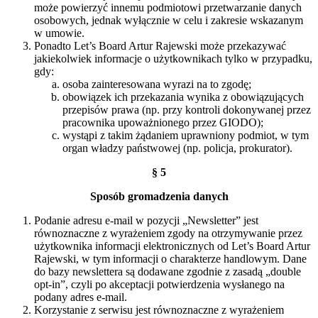
może powierzyć innemu podmiotowi przetwarzanie danych
osobowych, jednak wyłącznie w celu i zakresie wskazanym
w umowie.
Ponadto Let’s Board Artur Rajewski może przekazywać
jakiekolwiek informacje o użytkownikach tylko w przypadku,
gdy:
osoba zainteresowana wyrazi na to zgodę;
obowiązek ich przekazania wynika z obowiązujących
przepisów prawa (np. przy kontroli dokonywanej przez
pracownika upoważnionego przez GIODO);
wystąpi z takim żądaniem uprawniony podmiot, w tym
organ władzy państwowej (np. policja, prokurator).
§ 5
Sposób gromadzenia danych
Podanie adresu e-mail w pozycji „Newsletter” jest
równoznaczne z wyrażeniem zgody na otrzymywanie przez
użytkownika informacji elektronicznych od Let’s Board Artur
Rajewski, w tym informacji o charakterze handlowym. Dane
do bazy newslettera są dodawane zgodnie z zasadą „double
opt-in”, czyli po akceptacji potwierdzenia wysłanego na
podany adres e-mail.
Korzystanie z serwisu jest równoznaczne z wyrażeniem