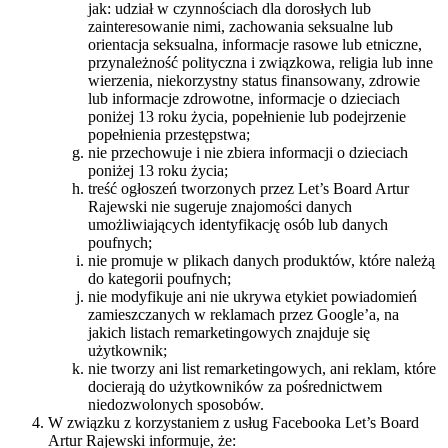
jak: udział w czynnościach dla dorosłych lub
zainteresowanie nimi, zachowania seksualne lub
orientacja seksualna, informacje rasowe lub etniczne,
przynależność polityczna i związkowa, religia lub inne
wierzenia, niekorzystny status finansowany, zdrowie
lub informacje zdrowotne, informacje o dzieciach
poniżej 13 roku życia, popełnienie lub podejrzenie
popełnienia przestępstwa;
nie przechowuje i nie zbiera informacji o dzieciach
poniżej 13 roku życia;
treść ogłoszeń tworzonych przez Let’s Board Artur
Rajewski nie sugeruje znajomości danych
umożliwiających identyfikację osób lub danych
poufnych;
nie promuje w plikach danych produktów, które należą
do kategorii poufnych;
nie modyfikuje ani nie ukrywa etykiet powiadomień
zamieszczanych w reklamach przez Google’a, na
jakich listach remarketingowych znajduje się
użytkownik;
nie tworzy ani list remarketingowych, ani reklam, które
docierają do użytkowników za pośrednictwem
niedozwolonych sposobów.
W związku z korzystaniem z usług Facebooka Let’s Board
Artur Rajewski informuje, że: