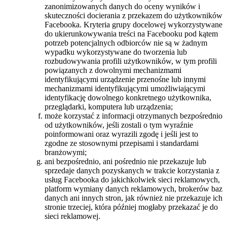
zanonimizowanych danych do oceny wyników i
skuteczności docierania z przekazem do użytkowników
Facebooka. Kryteria grupy docelowej wykorzystywane
do ukierunkowywania treści na Facebooku pod kątem
potrzeb potencjalnych odbiorców nie są w żadnym
wypadku wykorzystywane do tworzenia lub
rozbudowywania profili użytkowników, w tym profili
powiązanych z dowolnymi mechanizmami
identyfikującymi urządzenie przenośne lub innymi
mechanizmami identyfikującymi umożliwiającymi
identyfikację dowolnego konkretnego użytkownika,
przeglądarki, komputera lub urządzenia;
może korzystać z informacji otrzymanych bezpośrednio
od użytkowników, jeśli zostali o tym wyraźnie
poinformowani oraz wyrazili zgodę i jeśli jest to
zgodne ze stosownymi przepisami i standardami
branżowymi;
ani bezpośrednio, ani pośrednio nie przekazuje lub
sprzedaje danych pozyskanych w trakcie korzystania z
usług Facebooka do jakichkolwiek sieci reklamowych,
platform wymiany danych reklamowych, brokerów baz
danych ani innych stron, jak również nie przekazuje ich
stronie trzeciej, która później mogłaby przekazać je do
sieci reklamowej.