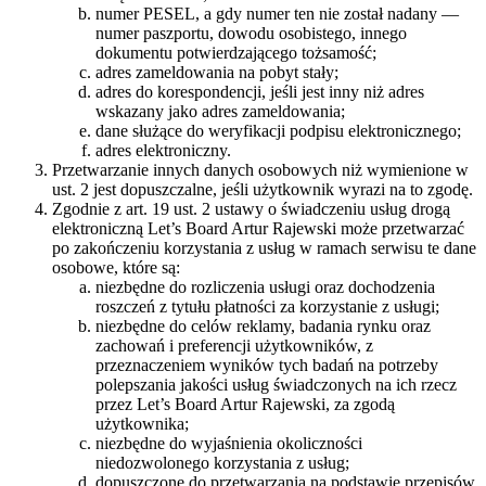
numer PESEL, a gdy numer ten nie został nadany —
numer paszportu, dowodu osobistego, innego
dokumentu potwierdzającego tożsamość;
adres zameldowania na pobyt stały;
adres do korespondencji, jeśli jest inny niż adres
wskazany jako adres zameldowania;
dane służące do weryfikacji podpisu elektronicznego;
adres elektroniczny.
Przetwarzanie innych danych osobowych niż wymienione w
ust. 2 jest dopuszczalne, jeśli użytkownik wyrazi na to zgodę.
Zgodnie z art. 19 ust. 2 ustawy o świadczeniu usług drogą
elektroniczną Let’s Board Artur Rajewski może przetwarzać
po zakończeniu korzystania z usług w ramach serwisu te dane
osobowe, które są:
niezbędne do rozliczenia usługi oraz dochodzenia
roszczeń z tytułu płatności za korzystanie z usługi;
niezbędne do celów reklamy, badania rynku oraz
zachowań i preferencji użytkowników, z
przeznaczeniem wyników tych badań na potrzeby
polepszania jakości usług świadczonych na ich rzecz
przez Let’s Board Artur Rajewski, za zgodą
użytkownika;
niezbędne do wyjaśnienia okoliczności
niedozwolonego korzystania z usług;
dopuszczone do przetwarzania na podstawie przepisów