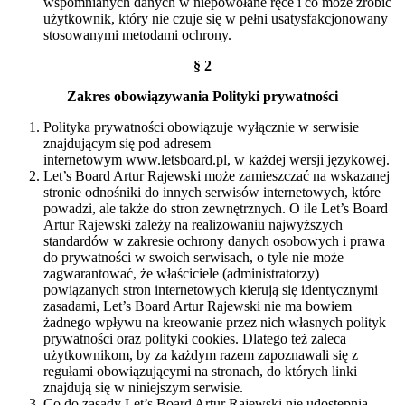
wspomnianych danych w niepowołane ręce i co może zrobić
użytkownik, który nie czuje się w pełni usatysfakcjonowany
stosowanymi metodami ochrony.
§ 2
Zakres obowiązywania Polityki prywatności
Polityka prywatności obowiązuje wyłącznie w serwisie
znajdującym się pod adresem
internetowym www.letsboard.pl, w każdej wersji językowej.
Let’s Board Artur Rajewski może zamieszczać na wskazanej
stronie odnośniki do innych serwisów internetowych, które
powadzi, ale także do stron zewnętrznych. O ile Let’s Board
Artur Rajewski zależy na realizowaniu najwyższych
standardów w zakresie ochrony danych osobowych i prawa
do prywatności w swoich serwisach, o tyle nie może
zagwarantować, że właściciele (administratorzy)
powiązanych stron internetowych kierują się identycznymi
zasadami, Let’s Board Artur Rajewski nie ma bowiem
żadnego wpływu na kreowanie przez nich własnych polityk
prywatności oraz polityki cookies. Dlatego też zaleca
użytkownikom, by za każdym razem zapoznawali się z
regułami obowiązującymi na stronach, do których linki
znajdują się w niniejszym serwisie.
Co do zasady Let’s Board Artur Rajewski nie udostępnia