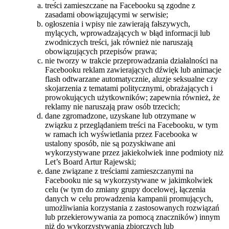
treści zamieszczane na Facebooku są zgodne z
zasadami obowiązującymi w serwisie;
ogłoszenia i wpisy nie zawierają fałszywych,
mylących, wprowadzających w błąd informacji lub
zwodniczych treści, jak również nie naruszają
obowiązujących przepisów prawa;
nie tworzy w trakcie przeprowadzania działalności na
Facebooku reklam zawierających dźwięk lub animacje
flash odtwarzane automatycznie, aluzje seksualne czy
skojarzenia z tematami politycznymi, obrażających i
prowokujących użytkowników; zapewnia również, że
reklamy nie naruszają praw osób trzecich;
dane zgromadzone, uzyskane lub otrzymane w
związku z przeglądaniem treści na Facebooku, w tym
w ramach ich wyświetlania przez Facebooka w
ustalony sposób, nie są pozyskiwane ani
wykorzystywane przez jakiekolwiek inne podmioty niż
Let’s Board Artur Rajewski;
dane związane z treściami zamieszczanymi na
Facebooku nie są wykorzystywane w jakimkolwiek
celu (w tym do zmiany grupy docelowej, łączenia
danych w celu prowadzenia kampanii promujących,
umożliwiania korzystania z zastosowanych rozwiązań
lub przekierowywania za pomocą znaczników) innym
niż do wykorzystywania zbiorczych lub