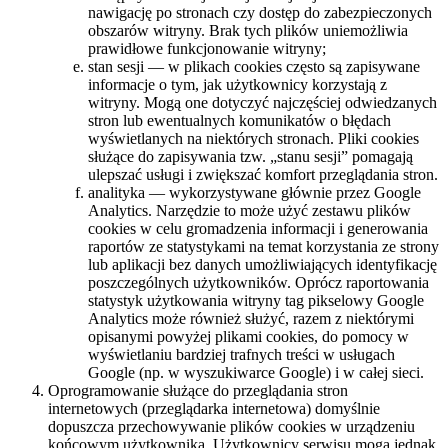
nawigację po stronach czy dostęp do zabezpieczonych
obszarów witryny. Brak tych plików uniemożliwia
prawidłowe funkcjonowanie witryny;
stan sesji — w plikach cookies często są zapisywane
informacje o tym, jak użytkownicy korzystają z
witryny. Mogą one dotyczyć najczęściej odwiedzanych
stron lub ewentualnych komunikatów o błędach
wyświetlanych na niektórych stronach. Pliki cookies
służące do zapisywania tzw. „stanu sesji” pomagają
ulepszać usługi i zwiększać komfort przeglądania stron.
analityka — wykorzystywane głównie przez Google
Analytics. Narzędzie to może użyć zestawu plików
cookies w celu gromadzenia informacji i generowania
raportów ze statystykami na temat korzystania ze strony
lub aplikacji bez danych umożliwiających identyfikację
poszczególnych użytkowników. Oprócz raportowania
statystyk użytkowania witryny tag pikselowy Google
Analytics może również służyć, razem z niektórymi
opisanymi powyżej plikami cookies, do pomocy w
wyświetlaniu bardziej trafnych treści w usługach
Google (np. w wyszukiwarce Google) i w całej sieci.
Oprogramowanie służące do przeglądania stron
internetowych (przeglądarka internetowa) domyślnie
dopuszcza przechowywanie plików cookies w urządzeniu
końcowym użytkownika. Użytkownicy serwisu mogą jednak