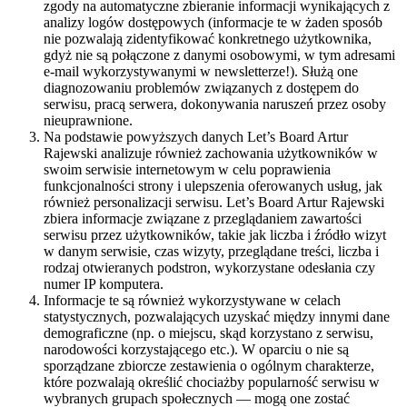
zgody na automatyczne zbieranie informacji wynikających z
analizy logów dostępowych (informacje te w żaden sposób
nie pozwalają zidentyfikować konkretnego użytkownika,
gdyż nie są połączone z danymi osobowymi, w tym adresami
e-mail wykorzystywanymi w newsletterze!). Służą one
diagnozowaniu problemów związanych z dostępem do
serwisu, pracą serwera, dokonywania naruszeń przez osoby
nieuprawnione.
Na podstawie powyższych danych Let’s Board Artur
Rajewski analizuje również zachowania użytkowników w
swoim serwisie internetowym w celu poprawienia
funkcjonalności strony i ulepszenia oferowanych usług, jak
również personalizacji serwisu. Let’s Board Artur Rajewski
zbiera informacje związane z przeglądaniem zawartości
serwisu przez użytkowników, takie jak liczba i źródło wizyt
w danym serwisie, czas wizyty, przeglądane treści, liczba i
rodzaj otwieranych podstron, wykorzystane odesłania czy
numer IP komputera.
Informacje te są również wykorzystywane w celach
statystycznych, pozwalających uzyskać między innymi dane
demograficzne (np. o miejscu, skąd korzystano z serwisu,
narodowości korzystającego etc.). W oparciu o nie są
sporządzane zbiorcze zestawienia o ogólnym charakterze,
które pozwalają określić chociażby popularność serwisu w
wybranych grupach społecznych — mogą one zostać