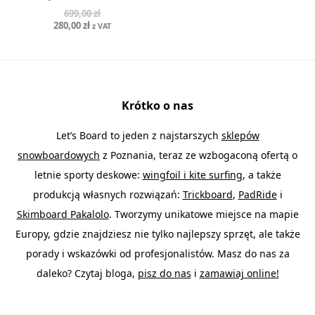
wynosiła:
wynosi:
699,00
zł
759,00 zł.
304,00 zł.
Pierwotna
Aktualna
280,00
zł
z VAT
cena
cena
wynosiła:
wynosi:
699,00 zł.
280,00 zł.
Krótko o nas
Let’s Board to jeden z najstarszych
sklepów
snowboardowych
z Poznania, teraz ze wzbogaconą ofertą o
letnie sporty deskowe:
wingfoil i kite surfing
, a także
produkcją własnych rozwiązań:
Trickboard
,
PadRide
i
Skimboard Pakalolo
. Tworzymy unikatowe miejsce na mapie
Europy, gdzie znajdziesz nie tylko najlepszy sprzęt, ale także
porady i wskazówki od profesjonalistów. Masz do nas za
daleko? Czytaj bloga,
pisz do nas
i
zamawiaj online!