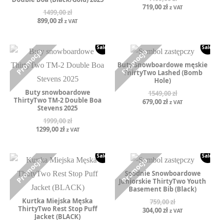
Pierwotna
Aktualna
719,00
zł
z VAT
1499,00
zł
cena
cena
Pierwotna
Aktualna
899,00
zł
z VAT
wynosiła:
wynosi:
cena
cena
1199,00 zł.
719,00 zł.
wynosiła:
wynosi:
1499,00 zł.
899,00 zł.
Sale!
Sale!
Buty Snowboardowe męskie
ThirtyTwo Lashed (Bomb
Hole)
Buty snowboardowe
1549,00
zł
ThirtyTwo TM-2 Double Boa
Pierwotna
Aktualna
679,00
zł
z VAT
Stevens 2025
cena
cena
wynosiła:
wynosi:
1999,00
zł
1549,00 zł.
679,00 zł.
Pierwotna
Aktualna
1299,00
zł
z VAT
cena
cena
wynosiła:
wynosi:
1999,00 zł.
1299,00 zł.
Sale!
Sale!
Spodnie Snowboardowe
Juniorskie ThirtyTwo Youth
Basement Bib (Black)
Kurtka Miejska Męska
759,00
zł
ThirtyTwo Rest Stop Puff
Pierwotna
Aktualna
304,00
zł
z VAT
Jacket (BLACK)
cena
cena