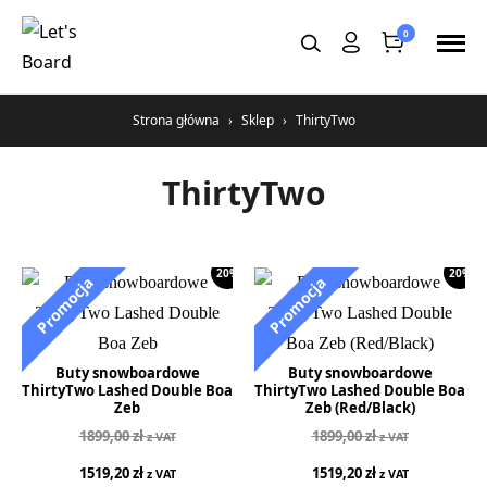
Przejdź
0
do
treści
Strona główna
›
Sklep
›
ThirtyTwo
ThirtyTwo
20%
20%
Buty snowboardowe
Buty snowboardowe
ThirtyTwo Lashed Double Boa
ThirtyTwo Lashed Double Boa
Zeb
Zeb (Red/Black)
1899,00
zł
1899,00
zł
z VAT
z VAT
1519,20
zł
1519,20
zł
z VAT
z VAT