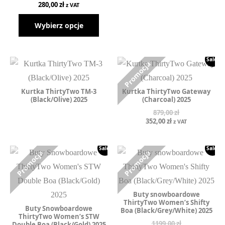
Pierwotna
Aktualna
280,00
zł
z VAT
cena
cena
wynosiła:
wynosi:
Wybierz opcje
699,00 zł.
280,00 zł.
Sale!
Kurtka ThirtyTwo TM-3
Kurtka ThirtyTwo Gateway
(Black/Olive) 2025
(Charcoal) 2025
879,00
zł
Pierwotna
Aktualna
352,00
zł
z VAT
cena
cena
wynosiła:
wynosi:
879,00 zł.
352,00 zł.
Sale!
Sale!
Buty snowboardowe
ThirtyTwo Women’s Shifty
Buty Snowboardowe
Boa (Black/Grey/White) 2025
ThirtyTwo Women’s STW
1199,00
zł
Double Boa (Black/Gold) 2025