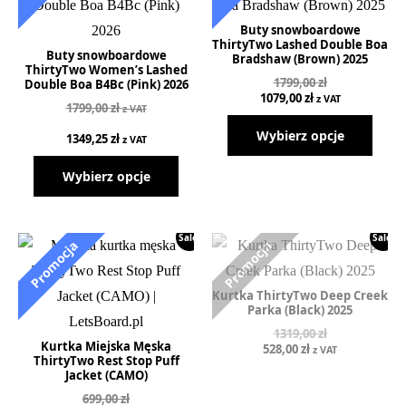
Buty snowboardowe
ThirtyTwo Lashed Double Boa
Buty snowboardowe
Bradshaw (Brown) 2025
ThirtyTwo Women’s Lashed
1799,00
zł
Double Boa B4Bc (Pink) 2026
Pierwotna
Aktualna
1079,00
zł
z VAT
1799,00
zł
z VAT
cena
cena
wynosiła:
wynosi:
Wybierz opcje
1349,25
zł
z VAT
1799,00 zł.
1079,00 zł.
Wybierz opcje
Sale!
Sale!
Kurtka ThirtyTwo Deep Creek
Parka (Black) 2025
1319,00
zł
Kurtka Miejska Męska
Pierwotna
Aktualna
528,00
zł
z VAT
ThirtyTwo Rest Stop Puff
cena
cena
Jacket (CAMO)
wynosiła:
wynosi:
1319,00 zł.
528,00 zł.
699,00
zł