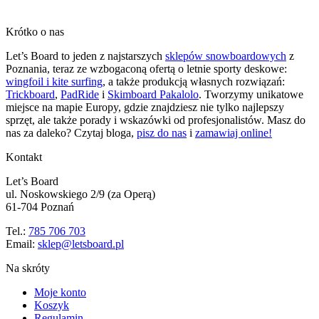
Krótko o nas
Let’s Board to jeden z najstarszych
sklepów snowboardowych
z
Poznania, teraz ze wzbogaconą ofertą o letnie sporty deskowe:
wingfoil i kite surfing
, a także produkcją własnych rozwiązań:
Trickboard
,
PadRide
i
Skimboard Pakalolo
. Tworzymy unikatowe
miejsce na mapie Europy, gdzie znajdziesz nie tylko najlepszy
sprzęt, ale także porady i wskazówki od profesjonalistów. Masz do
nas za daleko? Czytaj bloga,
pisz do nas
i
zamawiaj online!
Kontakt
Let’s Board
ul. Noskowskiego 2/9 (za Operą)
61-704 Poznań
Tel.:
785 706 703
Email:
sklep@letsboard.pl
Na skróty
Moje konto
Koszyk
Regulamin