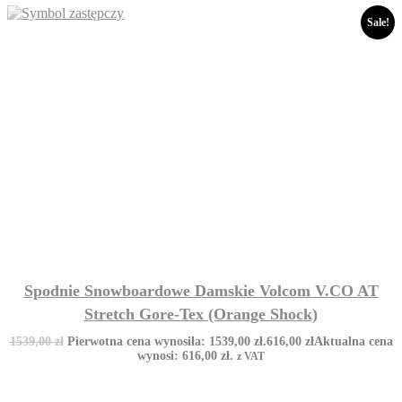
Sale!
Spodnie Snowboardowe Damskie Volcom V.CO AT
Stretch Gore-Tex (Orange Shock)
1539,00
zł
Pierwotna cena wynosiła: 1539,00 zł.
616,00
zł
Aktualna cena
wynosi: 616,00 zł.
z VAT