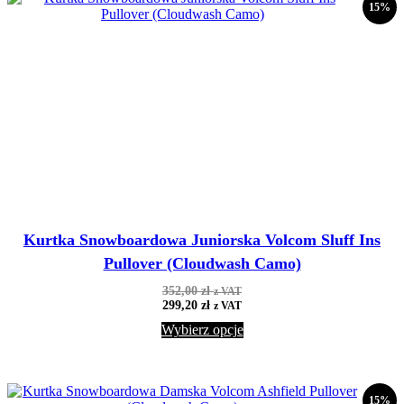
15%
Kurtka Snowboardowa Juniorska Volcom Sluff Ins
Pullover (Cloudwash Camo)
352,00
zł
z VAT
299,20
zł
z VAT
Wybierz opcje
15%