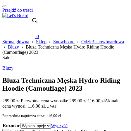
Przejdź do treści
0
Strona główna
›
Sklep
›
Snowboard
›
Odzież snowboardowa
›
Bluzy
›
Bluza Techniczna Męska Hydro Riding Hoodie
(Camouflage) 2023
Sale!
Bluzy
Bluza Techniczna Męska Hydro Riding
Hoodie (Camouflage) 2023
289,00
zł
Pierwotna cena wynosiła: 289,00 zł.
116,00
zł
Aktualna
cena wynosi: 116,00 zł.
z VAT
Poprzednia najniższa cena:
116,00
zł
.
Rozmiar
Wyczyść