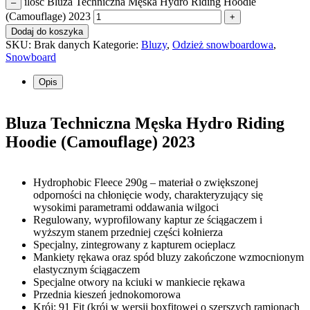
ilość Bluza Techniczna Męska Hydro Riding Hoodie
–
(Camouflage) 2023
+
Dodaj do koszyka
SKU:
Brak danych
Kategorie:
Bluzy
,
Odzież snowboardowa
,
Snowboard
Opis
Bluza Techniczna Męska Hydro Riding
Hoodie (Camouflage) 2023
Hydrophobic Fleece 290g – materiał o zwiększonej
odporności na chłonięcie wody, charakteryzujący się
wysokimi parametrami oddawania wilgoci
Regulowany, wyprofilowany kaptur ze ściągaczem i
wyższym stanem przedniej części kołnierza
Specjalny, zintegrowany z kapturem ocieplacz
Mankiety rękawa oraz spód bluzy zakończone wzmocnionym
elastycznym ściągaczem
Specjalne otwory na kciuki w mankiecie rękawa
Przednia kieszeń jednokomorowa
Krój: 91 Fit (krój w wersji boxfitowej o szerszych ramionach