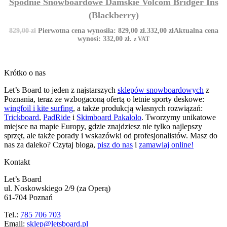
Spodnie Snowboardowe Damskie Volcom Bridger Ins
(Blackberry)
829,00
zł
Pierwotna cena wynosiła: 829,00 zł.
332,00
zł
Aktualna cena
wynosi: 332,00 zł.
z VAT
Krótko o nas
Let’s Board to jeden z najstarszych
sklepów snowboardowych
z
Poznania, teraz ze wzbogaconą ofertą o letnie sporty deskowe:
wingfoil i kite surfing
, a także produkcją własnych rozwiązań:
Trickboard
,
PadRide
i
Skimboard Pakalolo
. Tworzymy unikatowe
miejsce na mapie Europy, gdzie znajdziesz nie tylko najlepszy
sprzęt, ale także porady i wskazówki od profesjonalistów. Masz do
nas za daleko? Czytaj bloga,
pisz do nas
i
zamawiaj online!
Kontakt
Let’s Board
ul. Noskowskiego 2/9 (za Operą)
61-704 Poznań
Tel.:
785 706 703
Email:
sklep@letsboard.pl