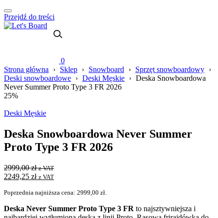
Przejdź do treści
0
Strona główna
›
Sklep
›
Snowboard
›
Sprzęt snowboardowy
›
Deski snowboardowe
›
Deski Męskie
›
Deska Snowboardowa
Never Summer Proto Type 3 FR 2026
25%
Deski Męskie
Deska Snowboardowa Never Summer
Proto Type 3 FR 2026
2999,00
zł
z VAT
2249,25
zł
z VAT
Poprzednia najniższa cena:
2999,00
zł
.
Deska Never Summer Proto Type 3 FR
to najsztywniejsza i
najbardziej wytłumiona deska z linii Proto. Rasowa frirajdówka do