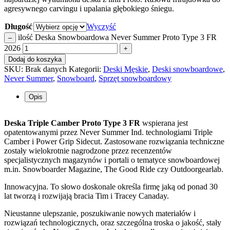
agresywnego carvingu i upalania głębokiego śniegu.
Długość
Wyczyść
ilość Deska Snowboardowa Never Summer Proto Type 3 FR
–
2026
+
Dodaj do koszyka
SKU:
Brak danych
Kategorii:
Deski Męskie
,
Deski snowboardowe
,
Never Summer
,
Snowboard
,
Sprzęt snowboardowy
Opis
Deska Triple Camber Proto Type 3 FR
wspierana jest
opatentowanymi przez Never Summer Ind. technologiami Triple
Camber i Power Grip Sidecut. Zastosowane rozwiązania techniczne
zostały wielokrotnie nagrodzone przez recenzentów
specjalistycznych magazynów i portali o tematyce snowboardowej
m.in. Snowboarder Magazine, The Good Ride czy Outdoorgearlab.
Innowacyjna. To słowo doskonale określa firmę jaką od ponad 30
lat tworzą i rozwijają bracia Tim i Tracey Canaday.
Nieustanne ulepszanie, poszukiwanie nowych materiałów i
rozwiązań technologicznych, oraz szczególna troska o jakość, stały