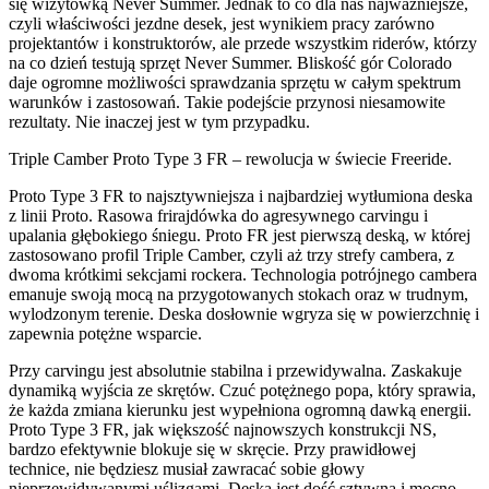
się wizytówką Never Summer. Jednak to co dla nas najważniejsze,
czyli właściwości jezdne desek, jest wynikiem pracy zarówno
projektantów i konstruktorów, ale przede wszystkim riderów, którzy
na co dzień testują sprzęt Never Summer. Bliskość gór Colorado
daje ogromne możliwości sprawdzania sprzętu w całym spektrum
warunków i zastosowań. Takie podejście przynosi niesamowite
rezultaty. Nie inaczej jest w tym przypadku.
Triple Camber Proto Type 3 FR – rewolucja w świecie Freeride.
Proto Type 3 FR to najsztywniejsza i najbardziej wytłumiona deska
z linii Proto. Rasowa frirajdówka do agresywnego carvingu i
upalania głębokiego śniegu. Proto FR jest pierwszą deską, w której
zastosowano profil Triple Camber, czyli aż trzy strefy cambera, z
dwoma krótkimi sekcjami rockera. Technologia potrójnego cambera
emanuje swoją mocą na przygotowanych stokach oraz w trudnym,
wylodzonym terenie. Deska dosłownie wgryza się w powierzchnię i
zapewnia potężne wsparcie.
Przy carvingu jest absolutnie stabilna i przewidywalna. Zaskakuje
dynamiką wyjścia ze skrętów. Czuć potężnego popa, który sprawia,
że każda zmiana kierunku jest wypełniona ogromną dawką energii.
Proto Type 3 FR, jak większość najnowszych konstrukcji NS,
bardzo efektywnie blokuje się w skręcie. Przy prawidłowej
technice, nie będziesz musiał zawracać sobie głowy
nieprzewidywanymi uślizgami. Deska jest dość sztywna i mocno