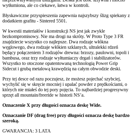
wytłumiona, ale co ciekawe, łatwa w kontroli.
Błyskawiczne przyspieszenia zapewnia najszybszy ślizg spiekany z
dodatkiem grafitu - Sintered 5501.
W kwestii materiałów i konstrukcji NS jest jak zwykle
bezkompromisowy. Nie ma drogi na skróty. W Proto Type 3 FR
znajdziecie wszystko co najlepsze. Dwa rodzaje włókna
węglowego, dwa rodzaje włókien szklanych, ultralekki rdzeń
będący połączeniem 3 rodzajów drewna: brzozy, paulowni, topoli i
bambusa, oraz trzy rodzaje wyłtumiaczy drgań i stabilizatorów.
Wszystko to otoczone opatentowaną technologią Power Grip
Sidecut i grubą metalową krawędzią na całym obwodzie deski.
Przy tej desce od razu poczujesz, że możesz pojechać szybciej,
wychylić się w skręcie mocniej i upalać powder z prędkościami, o
których nie miałeś do tej pory pojęcia. To najbardziej progresywny
sprzęt all mountain/freeride w historii NS’a.
Oznaczenie X przy długości oznacza deskę Wide.
Oznaczanie DF (drag free) przy długości oznacza deskę bardzo
szeroką.
GWARANCJA: 3 LATA