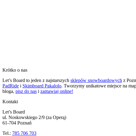
Krótko o nas
Let’s Board to jeden z najstarszych
sklepów snowboardowych
z Pozna
PadRide
i
Skimboard Pakalolo
. Tworzymy unikatowe miejsce na mapie
bloga,
pisz do nas
i
zamawiaj online!
Kontakt
Let’s Board
ul. Noskowskiego 2/9 (za Operą)
61-704 Poznań
Tel.:
785 706 703