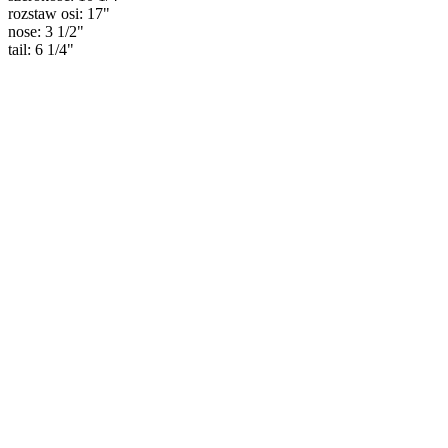
rozstaw osi: 17"
nose: 3 1/2"
tail: 6 1/4"