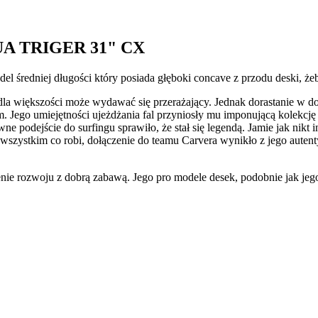
A TRIGER 31" CX
 średniej długości który posiada głęboki concave z przodu deski, że
la większości może wydawać się przerażający. Jednak dorastanie w do
. Jego umiejętności ujeżdżania fal przyniosły mu imponującą kolekcję ty
e podejście do surfingu sprawiło, że stał się legendą. Jamie jak nikt 
szystkim co robi, dołączenie do teamu Carvera wynikło z jego autenty
nie rozwoju z dobrą zabawą. Jego pro modele desek, podobnie jak jego