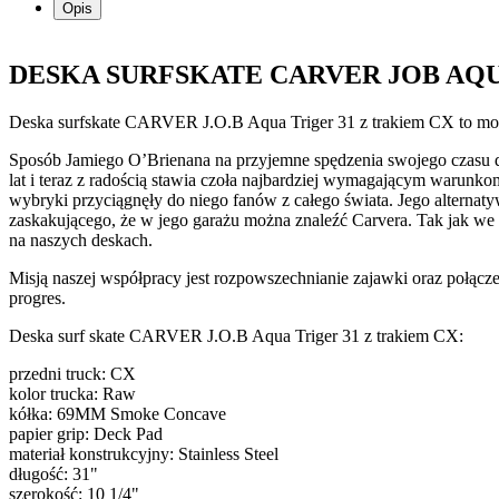
Opis
DESKA SURFSKATE CARVER JOB AQU
Deska surfskate CARVER J.O.B Aqua Triger 31 z trakiem CX to model
Sposób Jamiego O’Brienana na przyjemne spędzenia swojego czasu d
lat i teraz z radością stawia czoła najbardziej wymagającym warunkom
wybryki przyciągnęły do niego fanów z całego świata. Jego alternatywn
zaskakującego, że w jego garażu można znaleźć Carvera. Tak jak we w
na naszych deskach.
Misją naszej współpracy jest rozpowszechnianie zajawki oraz połącze
progres.
Deska surf skate CARVER J.O.B Aqua Triger 31 z trakiem CX:
przedni truck: CX
kolor trucka: Raw
kółka: 69MM Smoke Concave
papier grip: Deck Pad
materiał konstrukcyjny: Stainless Steel
długość: 31"
szerokość: 10 1/4"