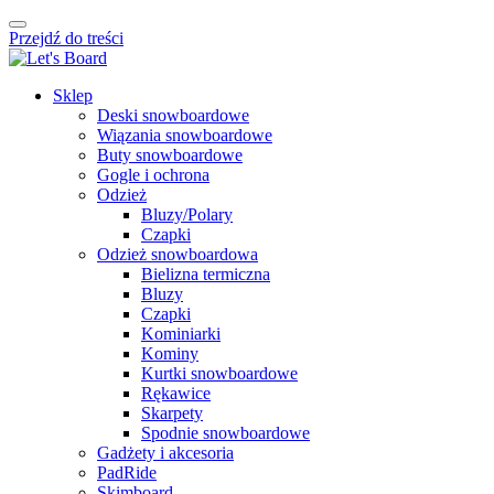
Przejdź do treści
Sklep
Deski snowboardowe
Wiązania snowboardowe
Buty snowboardowe
Gogle i ochrona
Odzież
Bluzy/Polary
Czapki
Odzież snowboardowa
Bielizna termiczna
Bluzy
Czapki
Kominiarki
Kominy
Kurtki snowboardowe
Rękawice
Skarpety
Spodnie snowboardowe
Gadżety i akcesoria
PadRide
Skimboard