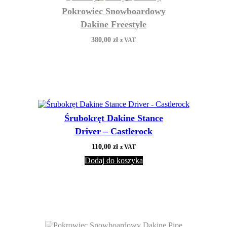
Pokrowiec Snowboardowy
Dakine Freestyle
380,00
zł
z VAT
Śrubokręt Dakine Stance
Driver – Castlerock
110,00
zł
z VAT
Dodaj do koszyka