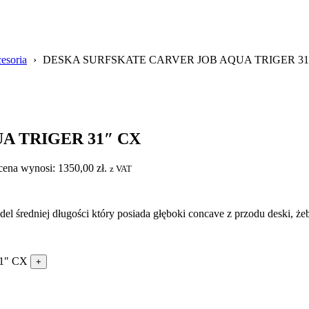
cesoria
›
DESKA SURFSKATE CARVER JOB AQUA TRIGER 31
A TRIGER 31″ CX
cena wynosi: 1350,00 zł.
z VAT
 średniej długości który posiada głęboki concave z przodu deski, że
1" CX
+