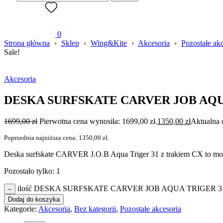
0
Strona główna
›
Sklep
›
Wing&Kite
›
Akcesoria
›
Pozostałe ak
Sale!
Akcesoria
DESKA SURFSKATE CARVER JOB AQU
1699,00
zł
Pierwotna cena wynosiła: 1699,00 zł.
1350,00
zł
Aktualna 
Poprzednia najniższa cena:
1350,00
zł
.
Deska surfskate CARVER J.O.B Aqua Triger 31 z trakiem CX to model
Pozostało tylko: 1
ilość DESKA SURFSKATE CARVER JOB AQUA TRIGER 3
–
Dodaj do koszyka
Kategorie:
Akcesoria
,
Bez kategorii
,
Pozostałe akcesoria