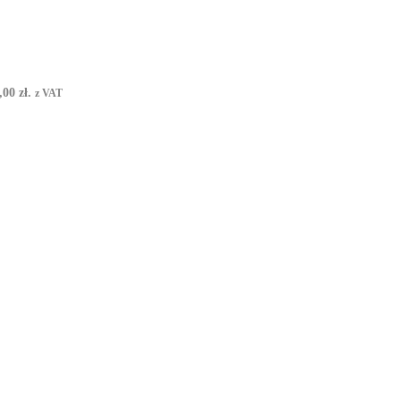
00 zł.
z VAT