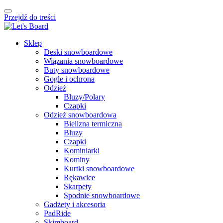
Przejdź do treści
Sklep
Deski snowboardowe
Wiązania snowboardowe
Buty snowboardowe
Gogle i ochrona
Odzież
Bluzy/Polary
Czapki
Odzież snowboardowa
Bielizna termiczna
Bluzy
Czapki
Kominiarki
Kominy
Kurtki snowboardowe
Rękawice
Skarpety
Spodnie snowboardowe
Gadżety i akcesoria
PadRide
Skimboard