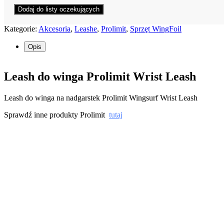
Kategorie:
Akcesoria
,
Leashe
,
Prolimit
,
Sprzęt WingFoil
Opis
Leash do winga Prolimit Wrist Leash
Leash do winga na nadgarstek Prolimit Wingsurf Wrist Leash
Sprawdź inne produkty Prolimit
tutaj