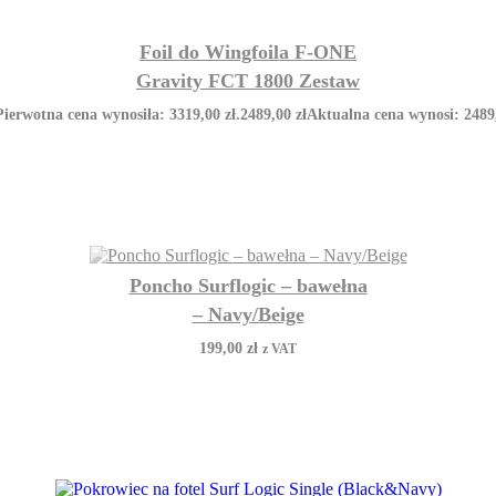
Foil do Wingfoila F-ONE
Gravity FCT 1800 Zestaw
Pierwotna cena wynosiła: 3319,00 zł.
2489,00
zł
Aktualna cena wynosi: 2489,
Poncho Surflogic – bawełna
– Navy/Beige
199,00
zł
z VAT