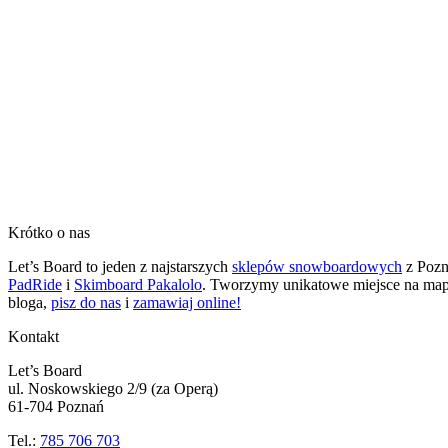
Krótko o nas
Let’s Board to jeden z najstarszych
sklepów snowboardowych
z Pozna
PadRide
i
Skimboard Pakalolo
. Tworzymy unikatowe miejsce na mapie
bloga,
pisz do nas
i
zamawiaj online!
Kontakt
Let’s Board
ul. Noskowskiego 2/9 (za Operą)
61-704 Poznań
Tel.:
785 706 703