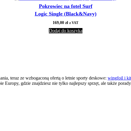
Pokrowiec na fotel Surf
Logic Single (Black&Navy)
169,00
zł
z VAT
Dodaj do koszyka
nia, teraz ze wzbogaconą ofertą o letnie sporty deskowe:
wingfoil i ki
 Europy, gdzie znajdziesz nie tylko najlepszy sprzęt, ale także porad