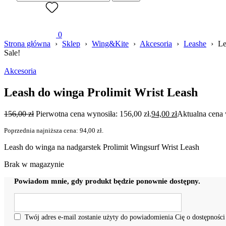
0
Strona główna
›
Sklep
›
Wing&Kite
›
Akcesoria
›
Leashe
›
Le
Sale!
Akcesoria
Leash do winga Prolimit Wrist Leash
156,00
zł
Pierwotna cena wynosiła: 156,00 zł.
94,00
zł
Aktualna cena 
Poprzednia najniższa cena:
94,00
zł
.
Leash do winga na nadgarstek Prolimit Wingsurf Wrist Leash
Brak w magazynie
Powiadom mnie, gdy produkt będzie ponownie dostępny.
Twój adres e-mail zostanie użyty do powiadomienia Cię o dostępności