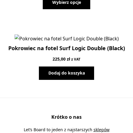
Wybierz opcje
wynosiła:
wynosi:
225,00 zł.
135,00 zł.
Pokrowiec na fotel Surf Logic Double (Black)
225,00
zł
z VAT
Dodaj do koszyka
Krótko o nas
Let’s Board to jeden z najstarszych
sklepów