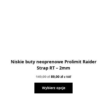
Niskie buty neoprenowe Prolimit Raider
Strap RT – 2mm
Pierwotna
Aktualna
149,00
zł
89,00
zł
z VAT
cena
cena
Wybierz opcje
wynosiła:
wynosi:
149,00 zł.
89,00 zł.