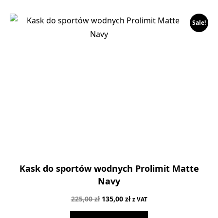
Sale!
Kask do sportów wodnych Prolimit Matte
Navy
Pierwotna
Aktualna
225,00
zł
135,00
zł
z VAT
cena
cena