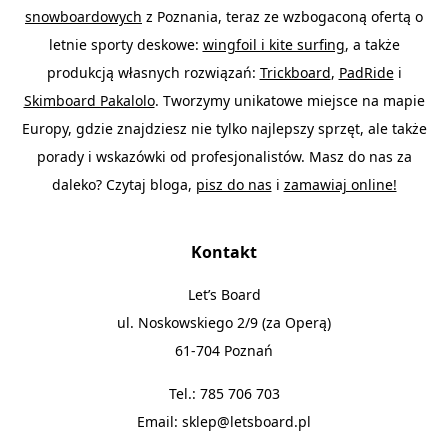
snowboardowych
z Poznania, teraz ze wzbogaconą ofertą o
letnie sporty deskowe:
wingfoil i kite surfing
, a także
produkcją własnych rozwiązań:
Trickboard
,
PadRide
i
Skimboard Pakalolo
. Tworzymy unikatowe miejsce na mapie
Europy, gdzie znajdziesz nie tylko najlepszy sprzęt, ale także
porady i wskazówki od profesjonalistów. Masz do nas za
daleko? Czytaj bloga,
pisz do nas
i
zamawiaj online!
Kontakt
Let’s Board
ul. Noskowskiego 2/9 (za Operą)
61-704 Poznań
Tel.:
785 706 703
Email:
sklep@letsboard.pl