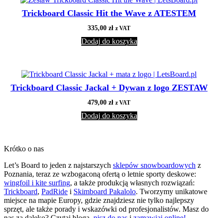
Trickboard Classic Hit the Wave z ATESTEM
335,00
zł
z VAT
Dodaj do koszyka
Trickboard Classic Jackal + Dywan z logo ZESTAW
479,00
zł
z VAT
Dodaj do koszyka
Krótko o nas
Let’s Board to jeden z najstarszych
sklepów snowboardowych
z
Poznania, teraz ze wzbogaconą ofertą o letnie sporty deskowe:
wingfoil i kite surfing
, a także produkcją własnych rozwiązań:
Trickboard
,
PadRide
i
Skimboard Pakalolo
. Tworzymy unikatowe
miejsce na mapie Europy, gdzie znajdziesz nie tylko najlepszy
sprzęt, ale także porady i wskazówki od profesjonalistów. Masz do
nas za daleko? Czytaj bloga,
pisz do nas
i
zamawiaj online!