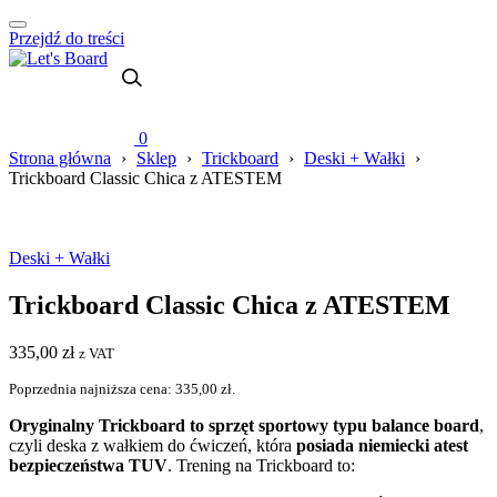
Przejdź do treści
0
Strona główna
›
Sklep
›
Trickboard
›
Deski + Wałki
›
Trickboard Classic Chica z ATESTEM
Deski + Wałki
Trickboard Classic Chica z ATESTEM
335,00
zł
z VAT
Poprzednia najniższa cena:
335,00
zł
.
Oryginalny Trickboard to sprzęt sportowy typu balance board
,
czyli deska z wałkiem do ćwiczeń, która
posiada niemiecki atest
bezpieczeństwa TUV
. Trening na Trickboard to: