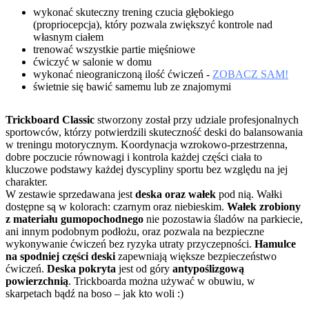
wykonać skuteczny trening czucia głębokiego
(propriocepcja), który pozwala zwiększyć kontrole nad
własnym ciałem
trenować wszystkie partie mięśniowe
ćwiczyć w salonie w domu
wykonać nieograniczoną ilość ćwiczeń -
ZOBACZ SAM!
świetnie się bawić samemu lub ze znajomymi
Trickboard Classic
stworzony został przy udziale profesjonalnych
sportowców, którzy potwierdzili skuteczność deski do balansowania
w treningu motorycznym. Koordynacja wzrokowo-przestrzenna,
dobre poczucie równowagi i kontrola każdej części ciała to
kluczowe podstawy każdej dyscypliny sportu bez względu na jej
charakter.
W zestawie sprzedawana jest
deska oraz wałek
pod nią. Wałki
dostępne są w kolorach: czarnym oraz niebieskim.
Wałek zrobiony
z materiału gumopochodnego
nie pozostawia śladów na parkiecie,
ani innym podobnym podłożu, oraz pozwala na bezpieczne
wykonywanie ćwiczeń bez ryzyka utraty przyczepności.
Hamulce
na spodniej części deski
zapewniają większe bezpieczeństwo
ćwiczeń.
Deska pokryta
jest od góry
antypoślizgową
powierzchnią
. Trickboarda można używać w obuwiu, w
skarpetach bądź na boso – jak kto woli :)