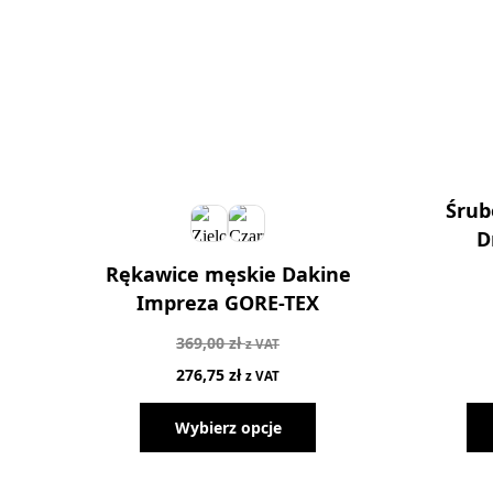
Śrub
D
Rękawice męskie Dakine
Impreza GORE-TEX
369,00
zł
z VAT
276,75
zł
z VAT
Wybierz opcje