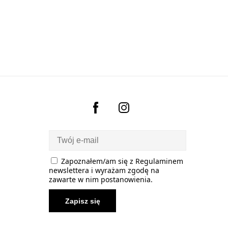
570,00 zł.
456,00 zł.
Zapoznałem/am się z
Regulaminem
newslettera
i wyrażam zgodę na
zawarte w nim postanowienia.