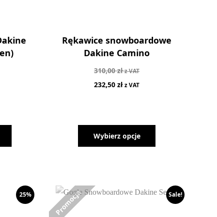
Dakine
Rękawice snowboardowe
en)
Dakine Camino
310,00
zł
z VAT
232,50
zł
z VAT
Wybierz opcje
25%
Sale!