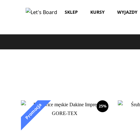
Przejdź
SKLEP
KURSY
WYJAZDY
do
treści
25%