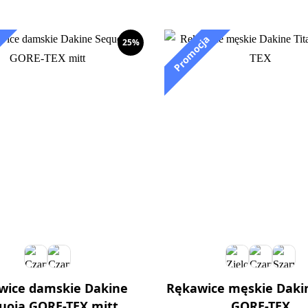
25%
wice damskie Dakine
Rękawice męskie Dakin
uoia GORE-TEX mitt
GORE-TEX