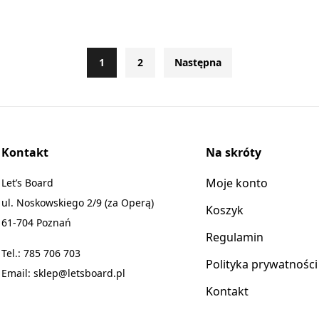
1
2
Następna
Kontakt
Na skróty
Moje konto
Let’s Board
ul. Noskowskiego 2/9 (za Operą)
Koszyk
61-704 Poznań
Regulamin
Tel.:
785 706 703
Polityka prywatności
Email:
sklep@letsboard.pl
Kontakt