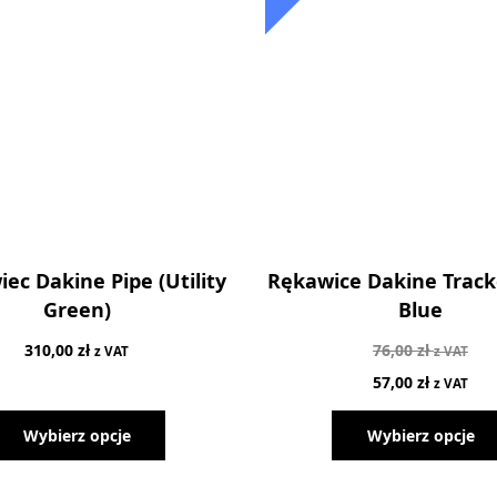
ec Dakine Pipe (Utility
Rękawice Dakine Track
Green)
Blue
310,00
zł
76,00
zł
z VAT
z VAT
57,00
zł
z VAT
Wybierz opcje
Wybierz opcje