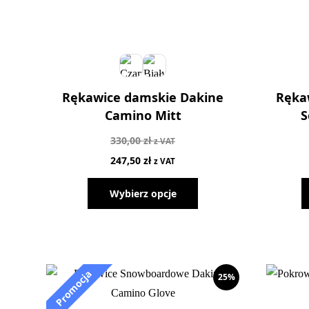
Rękawice damskie Dakine
Ręka
Camino Mitt
S
330,00
zł
z VAT
247,50
zł
z VAT
Wybierz opcje
25%