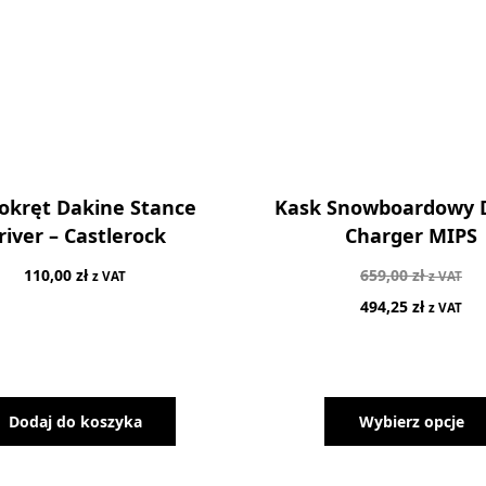
okręt Dakine Stance
Kask Snowboardowy 
river – Castlerock
Charger MIPS
110,00
zł
659,00
zł
z VAT
z VAT
494,25
zł
z VAT
Dodaj do koszyka
Wybierz opcje