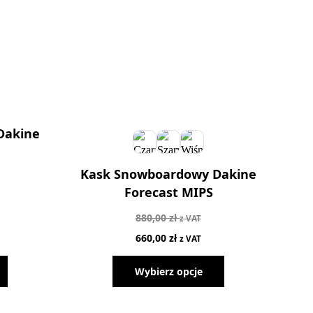
Dakine
Kask Snowboardowy Dakine
Forecast MIPS
880,00
zł
z VAT
660,00
zł
z VAT
Wybierz opcje