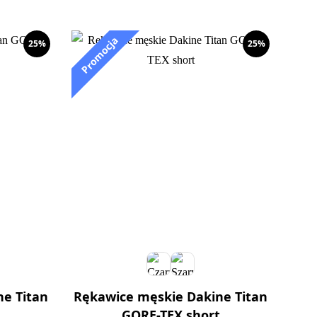
25%
25%
e Titan
Rękawice męskie Dakine Titan
GORE-TEX short