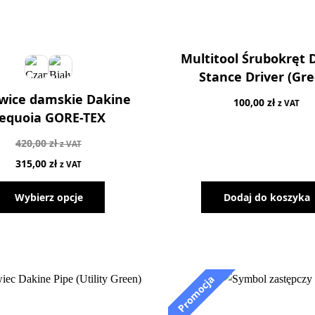
Multitool Śrubokręt 
Stance Driver (Gre
wice damskie Dakine
100,00
zł
z VAT
equoia GORE-TEX
420,00
zł
z VAT
315,00
zł
z VAT
Wybierz opcje
Dodaj do koszyka