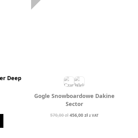
er Deep
Gogle Snowboardowe Dakine
Sector
Pierwotna
Aktualna
570,00
zł
456,00
zł
z VAT
cena
cena
wynosiła:
wynosi: