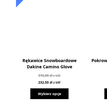
Rękawice Snowboardowe
Pokrowi
Dakine Camino Glove
310,00
zł
z VAT
232,50
zł
z VAT
Wybierz opcje