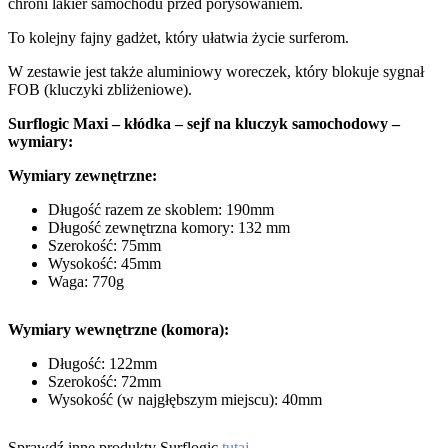
chroni lakier samochodu przed porysowaniem.
To kolejny fajny gadżet, który ułatwia życie surferom.
W zestawie jest także aluminiowy woreczek, który blokuje sygnał
FOB (kluczyki zbliżeniowe).
Surflogic Maxi – kłódka – sejf na kluczyk samochodowy –
wymiary:
Wymiary zewnętrzne:
Długość razem ze skoblem: 190mm
Długość zewnętrzna komory: 132 mm
Szerokość: 75mm
Wysokość: 45mm
Waga: 770g
Wymiary wewnętrzne (komora):
Długość: 122mm
Szerokość: 72mm
Wysokość (w najgłębszym miejscu): 40mm
Sprawdź inne produkty Surflogic
tutaj