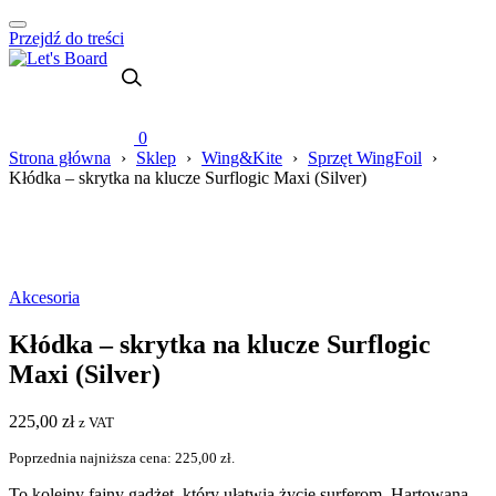
Przejdź do treści
0
Strona główna
›
Sklep
›
Wing&Kite
›
Sprzęt WingFoil
›
Kłódka – skrytka na klucze Surflogic Maxi (Silver)
Akcesoria
Kłódka – skrytka na klucze Surflogic
Maxi (Silver)
225,00
zł
z VAT
Poprzednia najniższa cena:
225,00
zł
.
To kolejny fajny gadżet, który ułatwia życie surferom. Hartowana