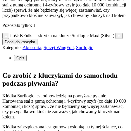
stal z gumą ochronną i 4-cyfrowy szyfr (co daje 10 000 kombinacji
liczb) sprawi, że nie będziemy się więcej zastanawiać, czy
przypadkowo ktoś nie zauważył, jak chowamy kluczyk nad kołem.
Pozostało tylko: 1
ilość Kłódka – skrytka na klucze Surflogic Maxi (Silver)
–
+
Dodaj do koszyka
Kategorie:
Akcesoria
,
Sprzęt WingFoil
,
Surflogic
Opis
Co zrobić z kluczykami do samochodu
podczas pływania?
Kłódka Surflogic jest odpowiedzią na powyższe pytanie.
Hartowana stal z gumą ochronną i 4-cyfrowy szyfr (co daje 10 000
kombinacji liczb) sprawi, że nie będziemy się więcej zastanawiać,
czy przypadkowo ktoś nie zauważył, jak chowamy kluczyk nad
kołem.
Kłódka zabezpieczona jest gumową osłonką na tylnej ściance, co