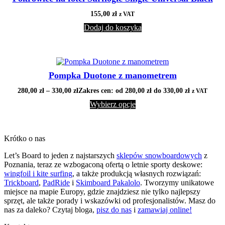
155,00
zł
z VAT
Dodaj do koszyka
Pompka Duotone z manometrem
280,00
zł
–
330,00
zł
Zakres cen: od 280,00 zł do 330,00 zł
z VAT
Wybierz opcje
Krótko o nas
Let’s Board to jeden z najstarszych
sklepów snowboardowych
z
Poznania, teraz ze wzbogaconą ofertą o letnie sporty deskowe:
wingfoil i kite surfing
, a także produkcją własnych rozwiązań:
Trickboard
,
PadRide
i
Skimboard Pakalolo
. Tworzymy unikatowe
miejsce na mapie Europy, gdzie znajdziesz nie tylko najlepszy
sprzęt, ale także porady i wskazówki od profesjonalistów. Masz do
nas za daleko? Czytaj bloga,
pisz do nas
i
zamawiaj online!