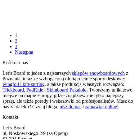
1
2
3
Następna
Krótko o nas
Let’s Board to jeden z najstarszych
sklepów snowboardowych
z
Poznania, teraz ze wzbogaconą ofertą o letnie sporty deskowe:
wingfoil i kite surfing
, a także produkcją własnych rozwiązań:
Trickboard
,
PadRide
i
Skimboard Pakalolo
. Tworzymy unikatowe
miejsce na mapie Europy, gdzie znajdziesz nie tylko najlepszy
sprzęt, ale także porady i wskazówki od profesjonalistów. Masz do
nas za daleko? Czytaj bloga,
pisz do nas
i
zamawiaj online!
Kontakt
Let’s Board
ul. Noskowskiego 2/9 (za Operą)
61-704 Poznań