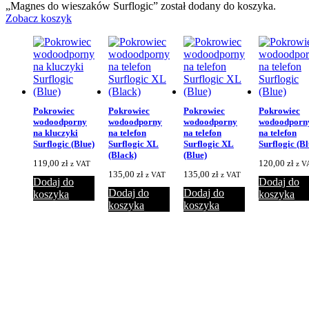
„Magnes do wieszaków Surflogic” został dodany do koszyka.
Zobacz koszyk
Pokrowiec
Pokrowiec
Pokrowiec
Pokrowiec
wodoodporny
wodoodporny
wodoodporny
wodoodporn
na kluczyki
na telefon
na telefon
na telefon
Surflogic (Blue)
Surflogic XL
Surflogic XL
Surflogic (Bl
(Black)
(Blue)
119,00
zł
120,00
zł
z VAT
z V
135,00
zł
135,00
zł
z VAT
z VAT
Dodaj do
Dodaj do
Dodaj do
Dodaj do
koszyka
koszyka
koszyka
koszyka